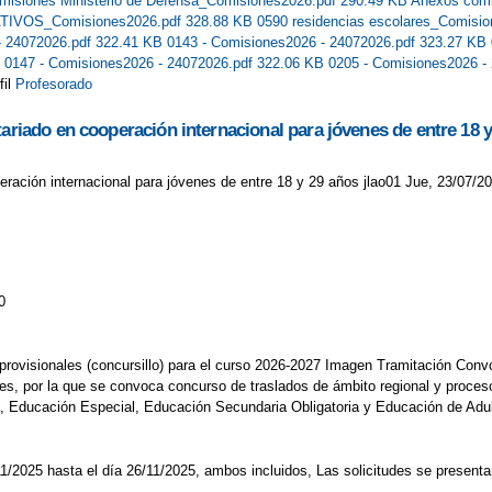
misiones Ministerio de Defensa_Comisiones2026.pdf 290.49 KB
Anexos comi
TIVOS_Comisiones2026.pdf 328.88 KB
0590 residencias escolares_Comisi
- 24072026.pdf 322.41 KB
0143 - Comisiones2026 - 24072026.pdf 323.27 KB
B
0147 - Comisiones2026 - 24072026.pdf 322.06 KB
0205 - Comisiones2026 -
fil
Profesorado
tariado en cooperación internacional para jóvenes de entre 18 
eración internacional para jóvenes de entre 18 y 29 años jlao01 Jue, 23/07/20
0
s provisionales (concursillo) para el curso 2026-2027 Imagen Tramitación Con
es, por la que se convoca concurso de traslados de ámbito regional y proceso
ia, Educación Especial, Educación Secundaria Obligatoria y Educación de Ad
7/11/2025 hasta el día 26/11/2025, ambos incluidos, Las solicitudes se presen