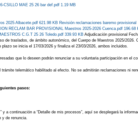
26-CSILLO MAE 25 26 bar def.pdf 1.19 MB
ros 2025 Albacete.pdf 621.98 KB
Revisión reclamaciones baremo provision
ON RECLAM BAR PROVISIONAL Maestros 2025-2026 Cuenca.pdf 196.68
TROS C.G.T 25 26 Toledo.pdf 339.93 KB
Adjudicación provisional Fech
urso de traslados, de ámbito autonómico, del Cuerpo de Maestros 2025/2026. C
o plazo se inicia el 17/03/2026 y finaliza el 23/03/2026, ambos incluidos.
resadas que lo deseen podrán renunciar a su voluntaria participación en el c
rámite telemático habilitado al efecto. No se admitirán reclamaciones ni renu
iguientes pasos:
y a continuación a “Detalle de mis procesos”, aquí se desplegará la informac
n y de renuncia.