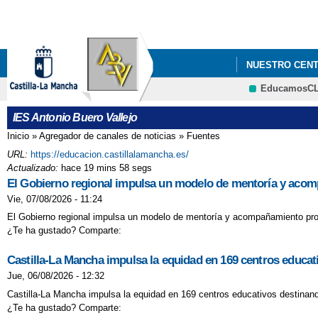
NUESTRO CEN
EducamosC
IES Antonio Buero Vallejo
Inicio
»
Agregador de canales de noticias
»
Fuentes
Se encuentra usted aquí
URL:
https://educacion.castillalamancha.es/
Actualizado:
hace 19 mins 58 segs
El Gobierno regional impulsa un modelo de mentoría y acomp
Vie, 07/08/2026 - 11:24
El Gobierno regional impulsa un modelo de mentoría y acompañamiento profes
¿Te ha gustado? Comparte:
Castilla-La Mancha impulsa la equidad en 169 centros educati
Jue, 06/08/2026 - 12:32
Castilla-La Mancha impulsa la equidad en 169 centros educativos destinando
¿Te ha gustado? Comparte: