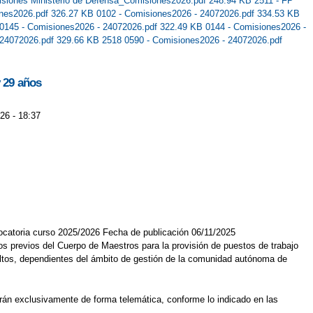
siones Ministerio de Defensa_Comisiones2026.pdf 248.94 KB
2511 - FP
ones2026.pdf 326.27 KB
0102 - Comisiones2026 - 24072026.pdf 334.53 KB
0145 - Comisiones2026 - 24072026.pdf 322.49 KB
0144 - Comisiones2026 -
 24072026.pdf 329.66 KB
2518 0590 - Comisiones2026 - 24072026.pdf
y 29 años
26 - 18:37
vocatoria curso 2025/2026 Fecha de publicación 06/11/2025
s previos del Cuerpo de Maestros para la provisión de puestos de trabajo
ultos, dependientes del ámbito de gestión de la comunidad autónoma de
tarán exclusivamente de forma telemática, conforme lo indicado en las