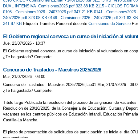
0590 CRIEC - Comisiones EEMM - 14072026.pdf 321.75 KB
Resolución co
DUAL INTENSIVA_Comisiones2026.pdf 323.88 KB
2115 - CICLOS FORMA
0105 - Comisiones2026 - 24072026.pdf 347.21 KB
0141 - Comisiones2026 
24072026.pdf 323.08 KB
0146 - Comisiones2026 - 24072026.pdf 321.83 K
341.87 KB
Etiqueta Tramites Personal docente
Comisiones de Servicio
Per
El Gobierno regional convoca un curso de iniciación al volun
Jue, 23/07/2026 - 18:37
El Gobierno regional convoca un curso de iniciación al voluntariado en coop
¿Te ha gustado? Comparte:
Concurso de Traslados - Maestros 2025/2026
Mar, 21/07/2026 - 08:00
Concurso de Traslados - Maestros 2025/2026 jlao01 Mar, 21/07/2026 - 08:0
¿Te ha gustado? Comparte:
Título largo Publicada la resolución del proceso de asignación de vacante
Resolución de 28/10/2025, de la Consejería de Educación, Cultura y Deport
vacantes en los centros públicos de Educación Infantil, Educación Primar
Castilla-La Mancha.
El plazo de presentación de solicitudes de participación se inicia el día 0
convocatorias.