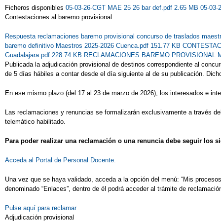
Ficheros disponibles
05-03-26-CGT MAE 25 26 bar def.pdf 2.65 MB
05-03-
Contestaciones al baremo provisional
Respuesta reclamaciones baremo provisional concurso de traslados maest
baremo definitivo Maestros 2025-2026 Cuenca.pdf 151.77 KB
CONTESTACI
Guadalajara.pdf 228.74 KB
RECLAMACIONES BAREMO PROVISIONAL MAES
Publicada la adjudicación provisional de destinos correspondiente al conc
de 5 días hábiles a contar desde el día siguiente al de su publicación. Dich
En ese mismo plazo (del 17 al 23 de marzo de 2026), los interesados e inte
Las reclamaciones y renuncias se formalizarán exclusivamente a través del t
telemático habilitado.
Para poder realizar una reclamación o una renuncia debe seguir los s
Acceda al Portal de Personal Docente.
Una vez que se haya validado, acceda a la opción del menú: “Mis procesos” 
denominado “Enlaces”, dentro de él podrá acceder al trámite de reclamació
Pulse aquí para reclamar
Adjudicación provisional