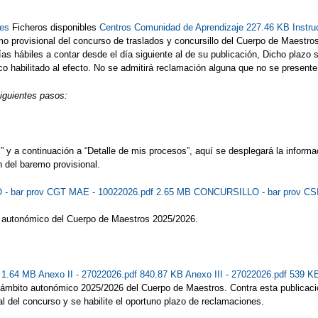
tes
Ficheros disponibles
Centros Comunidad de Aprendizaje 227.46 KB
Instr
o provisional del concurso de traslados y concursillo del Cuerpo de Maestro
s hábiles a contar desde el día siguiente al de su publicación, Dicho plazo se 
 habilitado al efecto. No se admitirá reclamación alguna que no se presente p
siguientes pasos:
y a continuación a “Detalle de mis procesos”, aquí se desplegará la informac
 del baremo provisional.
 bar prov CGT MAE - 10022026.pdf 2.65 MB
CONCURSILLO - bar prov CS
o autonómico del Cuerpo de Maestros 2025/2026.
f 1.64 MB
Anexo II - 27022026.pdf 840.87 KB
Anexo III - 27022026.pdf 539 
e ámbito autonómico 2025/2026 del Cuerpo de Maestros. Contra esta publicaci
al del concurso y se habilite el oportuno plazo de reclamaciones.