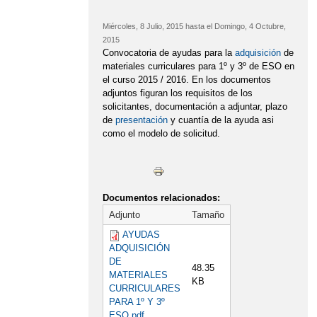
Miércoles, 8 Julio, 2015
hasta el
Domingo, 4 Octubre,
2015
Convocatoria de ayudas para la
adquisición
de
materiales curriculares para 1º y 3º de ESO en
el curso 2015 / 2016. En los documentos
adjuntos figuran los requisitos de los
solicitantes, documentación a adjuntar, plazo
de
presentación
y cuantía de la ayuda asi
como el modelo de solicitud.
Documentos relacionados:
Adjunto
Tamaño
AYUDAS
ADQUISICIÓN
DE
48.35
MATERIALES
KB
CURRICULARES
PARA 1º Y 3º
ESO.pdf