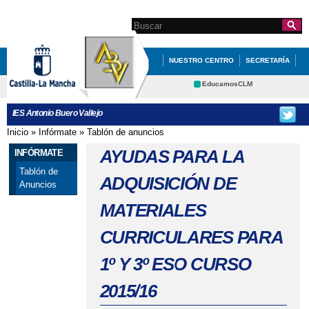
Pasar al
contenido
Search this site
Formulario de
principal
búsqueda
NUESTRO CENTRO
SECRETARÍA
EDUCACIÓN
QUÉ HACEMOS
EducamosCLM
Delphos
INFÓRMATE
IES Antonio Buero Vallejo
Educación
CRFP
Inicio
»
Infórmate
»
Tablón de anuncios
Se encuentra usted aquí
Contacto
AYUDAS PARA LA
INFÓRMATE
Tablón de
ADQUISICIÓN DE
Anuncios
MATERIALES
CURRICULARES PARA
1º Y 3º ESO CURSO
2015/16