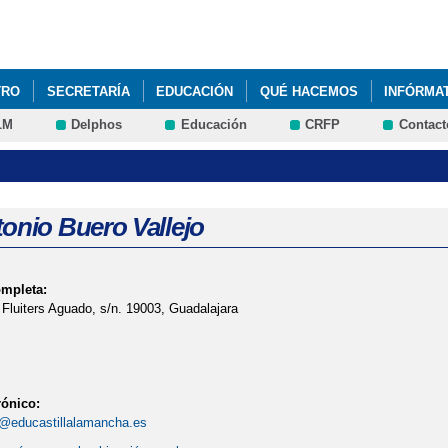
Pasar al
contenido
principal
TRO
SECRETARÍA
EDUCACIÓN
QUÉ HACEMOS
INFÓRMA
LM
Delphos
Educación
CRFP
Contact
onio Buero Vallejo
ompleta:
 Fluiters Aguado, s/n. 19003, Guadalajara
rónico:
@educastillalamancha.es