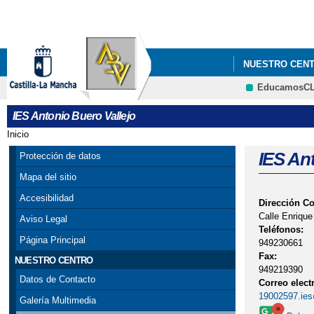
NUESTRO CEN
EducamosC
IES Antonio Buero Vallejo
Inicio
Se encuentra usted aquí
IES Ant
Protección de datos
Mapa del sitio
Accesibilidad
Dirección C
Calle Enrique
Aviso Legal
Teléfonos:
Página Principal
949230661
Fax:
NUESTRO CENTRO
949219390
Datos de Contacto
Correo elect
19002597.ies
Galería Multimedia