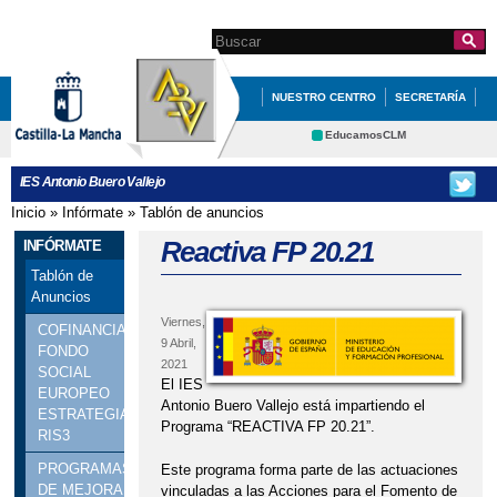
Pasar al
contenido
Search this site
Formulario de
principal
búsqueda
NUESTRO CENTRO
SECRETARÍA
EDUCACIÓN
QUÉ HACEMOS
EducamosCLM
Delphos
INFÓRMATE
IES Antonio Buero Vallejo
Educación
CRFP
Inicio
»
Infórmate
»
Tablón de anuncios
Se encuentra usted aquí
Contacto
Reactiva FP 20.21
INFÓRMATE
Tablón de
Anuncios
Viernes,
COFINANCIACIÓN
9 Abril,
FONDO
2021
SOCIAL
El IES
EUROPEO
Antonio Buero Vallejo está impartiendo el
ESTRATEGIA
Programa “REACTIVA FP 20.21”.
RIS3
PROGRAMAS
Este programa forma parte de las actuaciones
DE MEJORA
vinculadas a las Acciones para el Fomento de