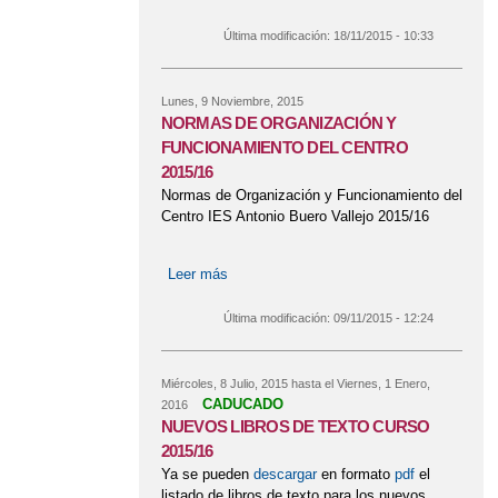
CURRICULARES 1º Y 3º ESO
Última modificación:
18/11/2015 - 10:33
Lunes, 9 Noviembre, 2015
NORMAS DE ORGANIZACIÓN Y
FUNCIONAMIENTO DEL CENTRO
2015/16
Normas de Organización y Funcionamiento del
Centro IES Antonio Buero Vallejo 2015/16
Leer más
sobre NORMAS DE ORGANIZACIÓN
Y FUNCIONAMIENTO DEL CENTRO
2015/16
Última modificación:
09/11/2015 - 12:24
Miércoles, 8 Julio, 2015
hasta el
Viernes, 1 Enero,
CADUCADO
2016
NUEVOS LIBROS DE TEXTO CURSO
2015/16
Ya se pueden
descargar
en formato
pdf
el
listado de libros de texto para los nuevos