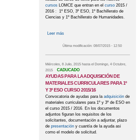
cursos
LOMCE que entran en el
curso
2015 /
2016 : 1º ESO, 3º ESO, 1º Bachillerato de
Ciencias y 1º Bachillerato de Humanidades.
Leer más
sobre NUEVOS LIBROS DE TEXTO
CURSO 2015/16
Última modificación:
08/07/2015 - 12:50
Miércoles, 8 Julio, 2015
hasta el
Domingo, 4 Octubre,
CADUCADO
2015
AYUDAS PARA LA ADQUISICIÓN DE
MATERIALES CURRICULARES PARA 1º
Y 3º ESO CURSO 2015/16
Convocatoria de ayudas para la
adquisición
de
materiales curriculares para 1º y 3º de ESO en
el curso 2015 / 2016. En los documentos
adjuntos figuran los requisitos de los
solicitantes, documentación a adjuntar, plazo
de
presentación
y cuantía de la ayuda asi
como el modelo de solicitud.