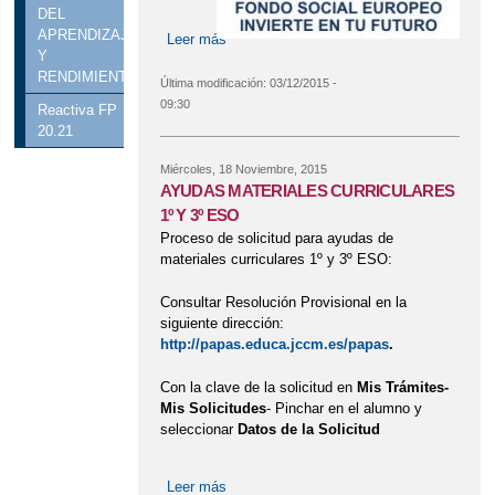
DEL
APRENDIZAJE
Leer más
sobre ENSEÑANZA FP BÁSICA
Y
COFINANCIADA POR EL FONDO
RENDIMIENTO
SOCIAL EUROPEO
Última modificación:
03/12/2015 -
09:30
Reactiva FP
20.21
Miércoles, 18 Noviembre, 2015
AYUDAS MATERIALES CURRICULARES
1º Y 3º ESO
Proceso de solicitud para ayudas de
materiales curriculares 1º y 3º ESO:
Consultar Resolución Provisional en la
siguiente dirección:
http://papas.educa.jccm.es/papas
.
Con la clave de la solicitud en
Mis Trámites-
Mis Solicitudes
- Pinchar en el alumno y
seleccionar
Datos de la Solicitud
Leer más
sobre AYUDAS MATERIALES