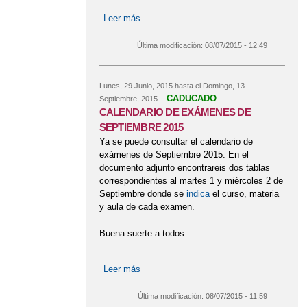
Leer más
sobre AYUDAS PARA LA
ADQUISICIÓN DE MATERIALES
CURRICULARES PARA 1º Y 3º ESO
Última modificación:
08/07/2015 - 12:49
CURSO 2015/16
Lunes, 29 Junio, 2015
hasta el
Domingo, 13
CADUCADO
Septiembre, 2015
CALENDARIO DE EXÁMENES DE
SEPTIEMBRE 2015
Ya se puede consultar el calendario de
exámenes de Septiembre 2015. En el
documento adjunto encontrareis dos tablas
correspondientes al martes 1 y miércoles 2 de
Septiembre donde se
indica
el curso, materia
y aula de cada examen.
Buena suerte a todos
Leer más
sobre CALENDARIO DE EXÁMENES
DE SEPTIEMBRE 2015
Última modificación:
08/07/2015 - 11:59